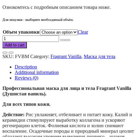
Ознокомтесь с подробным описанием товара ниже.
Для покупки - выберите необходимый объём.
Объем упаковки
Clear
Fragrant
Vanilla
Add to cart
body
mask
SKU:
FVBM
Category:
Fragrant Vanilla
,
Маска для тела
quantity
Description
Additional information
Reviews (0)
Профессиональная маска для лица и тела Fragrant Vanilla
(Душистая ваниль).
Для всех типов кожи.
Действие:
Рис увлажняет, отбеливает и питает кожу. Калий и
керамидии стимулируют выработку коллагена и ускоряют
регенерацию клеток. Фолиевая кислота и холин снимают
воспаление. Осадочные породы и природный минерал цеолит
обладают высоким уровнем выведения лишнего – шлаков,