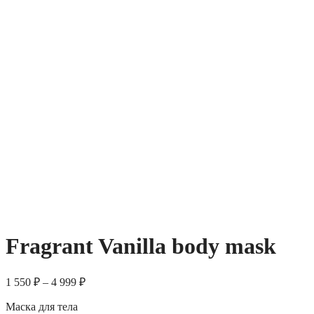
Fragrant Vanilla body mask
1 550
₽
–
4 999
₽
Маска для тела